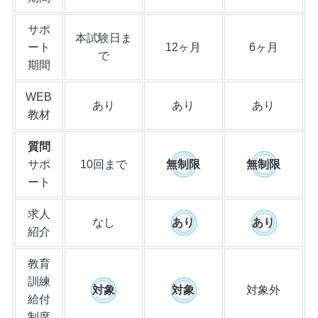
サポ
本試験日ま
ート
12ヶ月
6ヶ月
で
期間
WEB
あり
あり
あり
教材
質問
サポ
10回まで
無制限
無制限
ート
求人
なし
あり
あり
紹介
教育
訓練
対象
対象
対象外
給付
制度