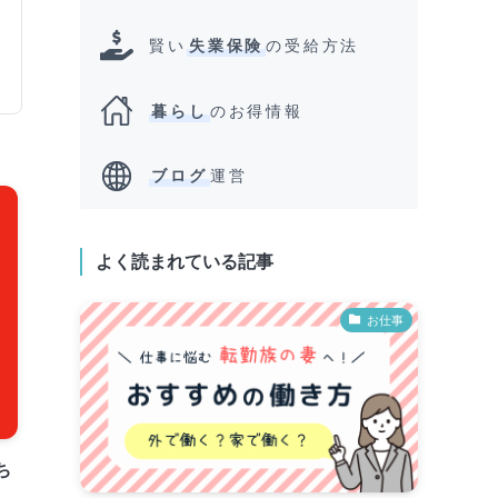
賢い
失業保険
の受給方法
暮らし
のお得情報
ブログ
運営
よく読まれている記事
お仕事
ち