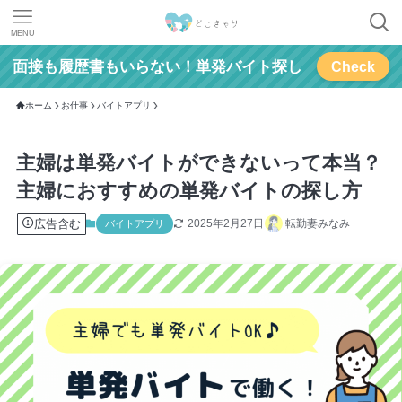
MENU
面接も履歴書もいらない！単発バイト探し
Check
ホーム
お仕事
バイトアプリ
主婦は単発バイトができないって本当？
主婦におすすめの単発バイトの探し方
広告含む
2025年2月27日
転勤妻みなみ
バイトアプリ