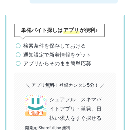
単発バイト探しは
アプリ
が便利
♪
検索条件を保存しておける
通知設定で新着情報をゲット
アプリからそのまま簡単応募
＼ アプリ
無料
！登録カンタン
5分
！ ／
シェアフル｜スキマバ
イトアプリ・単発、日
払い求人をすぐ探せる
開発元:
Sharefull,inc.
無料