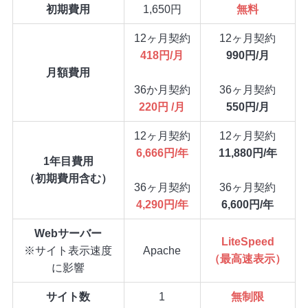
初期費用
1,650円
無料
12ヶ月契約
12ヶ月契約
418円/月
990円/月
月額費用
36か月契約
36ヶ月契約
220円 /月
550円/月
12ヶ月契約
12ヶ月契約
6,666円/年
11,880円/年
1年目費用
（初期費用含む）
36ヶ月契約
36ヶ月契約
4,290円/年
6,600円/年
Webサーバー
LiteSpeed
※サイト表示速度
Apache
（最高速表示）
に影響
サイト数
1
無制限